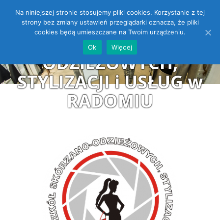
Na niniejszej stronie stosujemy pliki cookies. Korzystanie z tej
ZESPÓŁ SZKÓŁ
Open toolbar
strony bez zmiany ustawień przeglądarki oznacza, że pliki
cookies będą umieszczane na Twoim urządzeniu.
SKÓRZANO-
Ok
Więcej
ODZIEŻOWYCH,
STYLIZACJI i USŁUG w
RADOMIU