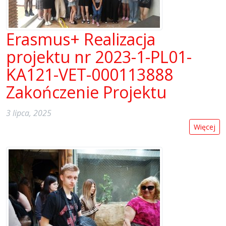
Erasmus+ Realizacja
projektu nr 2023-1-PL01-
KA121-VET-000113888
Zakończenie Projektu
3 lipca, 2025
Więcej