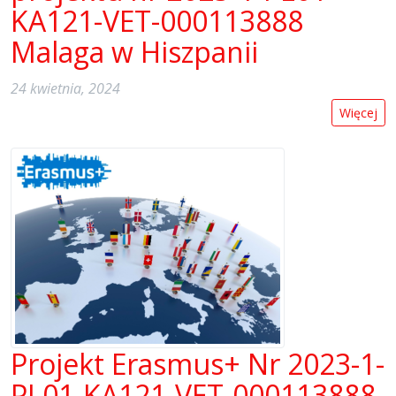
KA121-VET-000113888
Malaga w Hiszpanii
24 kwietnia, 2024
Więcej
Projekt Erasmus+ Nr 2023-1-
PL01-KA121-VET-000113888