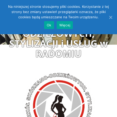
Na niniejszej stronie stosujemy pliki cookies. Korzystanie z tej
ZESPÓŁ SZKÓŁ
Open toolbar
strony bez zmiany ustawień przeglądarki oznacza, że pliki
cookies będą umieszczane na Twoim urządzeniu.
SKÓRZANO-
Ok
Więcej
ODZIEŻOWYCH,
STYLIZACJI i USŁUG w
RADOMIU