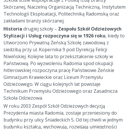
Szkoła ściśle współpracuje z Polską Izbą Branży
Skórzanej, Naczelną Organizacją Techniczną, Instytutem
Technologii Eksploatacji, Politechniką Radomską oraz
zakładami branży skórzanej.
Historia
drugiej szkoły –
Zespołu Szkół Odzieżowych
Stylizacji i Usług rozpoczyna się w 1926 roku
, kiedy to
Utworzono Prywatną Żeńską Szkołę zawodową z
siedzibą przy ul. Kopernika 9 pod Dyrekcją Felicji
Niwińskiej. Kolejne lata to przekształcenie szkoły w
Państwową. Po wyzwoleniu Radomia spod okupacji
hitlerowskiej rozpoczyna pracę Państwowe Żeńskie
Gimnazjum Krawieckie oraz Liceum Przemysłu
Odzieżowego. W ciągu kolejnych lat powstaje
Technikum Przemysłu Odzieżowego oraz Zasadnicza
Szkoła Odzieżowa.
W roku 2003 Zespół Szkół Odzieżowych decyzją
Prezydenta miasta Radomia, zostaje przeniesiony do
budynku przy ulicy Śniadeckich 5. Od tej chwili w jednym
budynku kształcą, wychowują, rozwijają umiejętności