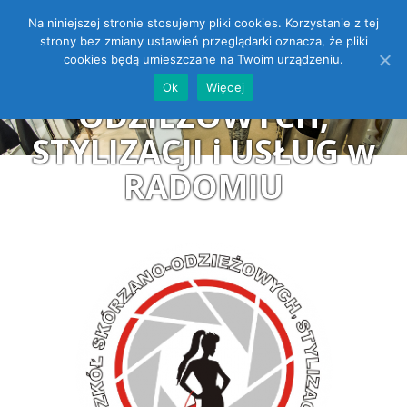
Na niniejszej stronie stosujemy pliki cookies. Korzystanie z tej
ZESPÓŁ SZKÓŁ
Open toolbar
strony bez zmiany ustawień przeglądarki oznacza, że pliki
cookies będą umieszczane na Twoim urządzeniu.
SKÓRZANO-
Ok
Więcej
ODZIEŻOWYCH,
STYLIZACJI i USŁUG w
RADOMIU