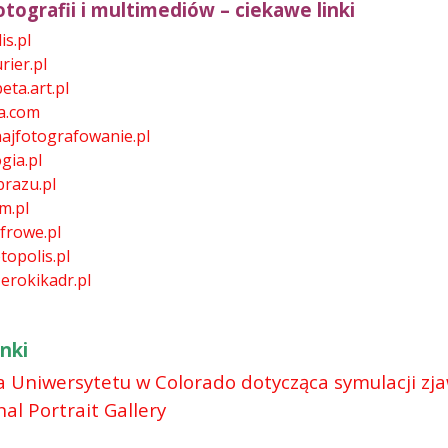
tografii i multimediów – ciekawe linki
is.pl
rier.pl
eta.art.pl
a.com
ajfotografowanie.pl
gia.pl
brazu.pl
m.pl
frowe.pl
topolis.pl
erokikadr.pl
nki
 Uniwersytetu w Colorado dotycząca symulacji zjawi
al Portrait Gallery