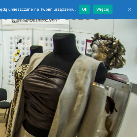
es będą umieszczane na Twoim urządzeniu.
Ok
Więcej
YLIZACJI i USŁUG