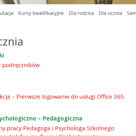
utacja
Kursy kwalifikacyjne
Dla rodzica
Dla ucznia
Sam
cznia
ki
 podręczników
kcja – Pierwsze logowanie do usługi Office 365.
chologiczno – Pedagogiczna
ny pracy Pedagoga i Psychologa Szkolnego