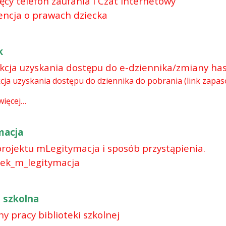
ęcy telefon zaufania i Czat internetowy
ncja o prawach dziecka
k
ukcja uzyskania dostępu do e-dziennika/zmiany has
kcja uzyskania dostępu do dziennika do pobrania (link zapa
więcej…
macja
projektu mLegitymacja i sposób przystąpienia.
ek_m_legitymacja
a szkolna
y pracy biblioteki szkolnej