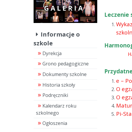
Leczenie 
Wykaz
szkoln
Informacje o
szkole
Harmonog
Dyrekcja
H
Grono pedagogiczne
Przydatne 
Dokumenty szkolne
e – Po
Historia szkoły
O egz
Podręczniki
O egz
Matur
Kalendarz roku
szkolnego
Pi-St
Ogłoszenia