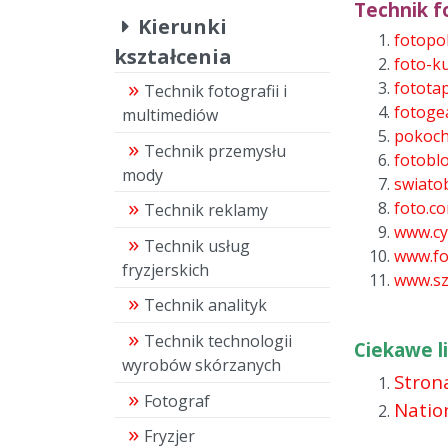
Technik fo
Kierunki
fotopol
kształcenia
foto-ku
fototap
Technik fotografii i
fotoge
multimediów
pokoch
Technik przemysłu
fotoblo
mody
swiato
foto.co
Technik reklamy
www.cy
Technik usług
www.fo
fryzjerskich
www.sz
Technik analityk
Technik technologii
Ciekawe li
wyrobów skórzanych
Strona
Fotograf
Nation
Fryzjer