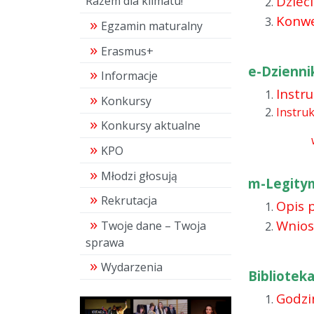
Dzieci
Razem dla klimatu!"
Konwe
Egzamin maturalny
Erasmus+
e-Dzienni
Informacje
Instr
Konkursy
Instru
Konkursy aktualne
KPO
Młodzi głosują
m-Legity
Rekrutacja
Opis 
Wnios
Twoje dane – Twoja
sprawa
Wydarzenia
Bibliotek
Godzin