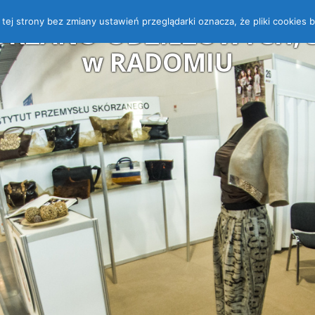
 z tej strony bez zmiany ustawień przeglądarki oznacza, że pliki cooki
ÓRZANO-ODZIEŻOWYCH, ST
w RADOMIU