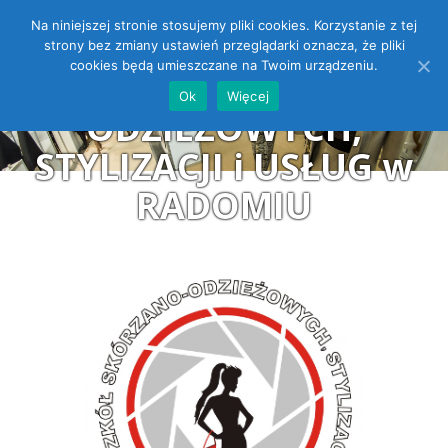
Na niniejszej stronie stosujemy pliki cookies. Korzystanie z tej
ZESPÓŁ SZKÓŁ
Open toolbar
strony bez zmiany ustawień przeglądarki oznacza, że pliki
cookies będą umieszczane na Twoim urządzeniu.
SKÓRZANO-
Ok
Więcej
ODZIEŻOWYCH,
STYLIZACJI i USŁUG w
RADOMIU