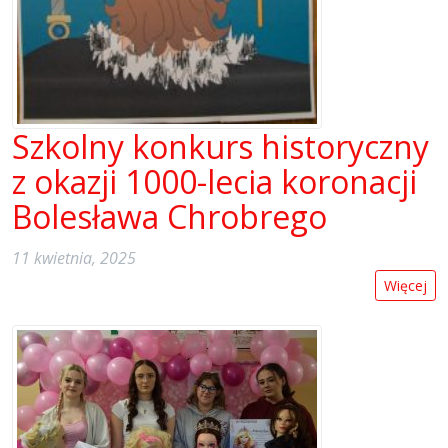
Szkolny konkurs historyczny
z okazji 1000-lecia koronacji
Bolesława Chrobrego
11 kwietnia, 2025
Więcej