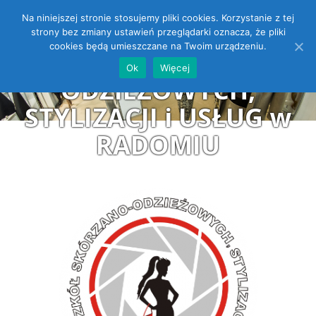
Na niniejszej stronie stosujemy pliki cookies. Korzystanie z tej
ZESPÓŁ SZKÓŁ
Open toolbar
strony bez zmiany ustawień przeglądarki oznacza, że pliki
cookies będą umieszczane na Twoim urządzeniu.
SKÓRZANO-
Ok
Więcej
ODZIEŻOWYCH,
STYLIZACJI i USŁUG w
RADOMIU