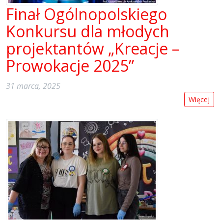
Finał Ogólnopolskiego
Konkursu dla młodych
projektantów „Kreacje –
Prowokacje 2025”
31 marca, 2025
Więcej