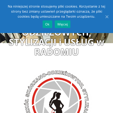
Na niniejszej stronie stosujemy pliki cookies. Korzystanie z tej
ZESPÓŁ SZKÓŁ
Open toolbar
strony bez zmiany ustawień przeglądarki oznacza, że pliki
cookies będą umieszczane na Twoim urządzeniu.
SKÓRZANO-
Ok
Więcej
ODZIEŻOWYCH,
STYLIZACJI i USŁUG w
RADOMIU