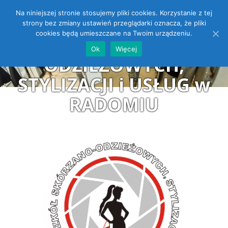
Na niniejszej stronie stosujemy pliki cookies. Korzystanie z tej
ZESPÓŁ SZKÓŁ
Open toolbar
strony bez zmiany ustawień przeglądarki oznacza, że pliki
cookies będą umieszczane na Twoim urządzeniu.
SKÓRZANO-
Ok
Więcej
ODZIEŻOWYCH,
STYLIZACJI i USŁUG w
RADOMIU