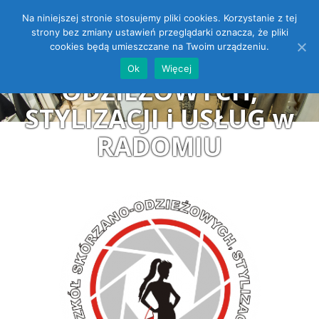
Na niniejszej stronie stosujemy pliki cookies. Korzystanie z tej
ZESPÓŁ SZKÓŁ
Open toolbar
strony bez zmiany ustawień przeglądarki oznacza, że pliki
cookies będą umieszczane na Twoim urządzeniu.
SKÓRZANO-
Ok
Więcej
ODZIEŻOWYCH,
STYLIZACJI i USŁUG w
RADOMIU