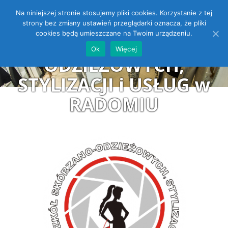
Na niniejszej stronie stosujemy pliki cookies. Korzystanie z tej
ZESPÓŁ SZKÓŁ
Open toolbar
strony bez zmiany ustawień przeglądarki oznacza, że pliki
cookies będą umieszczane na Twoim urządzeniu.
SKÓRZANO-
Ok
Więcej
ODZIEŻOWYCH,
STYLIZACJI i USŁUG w
RADOMIU