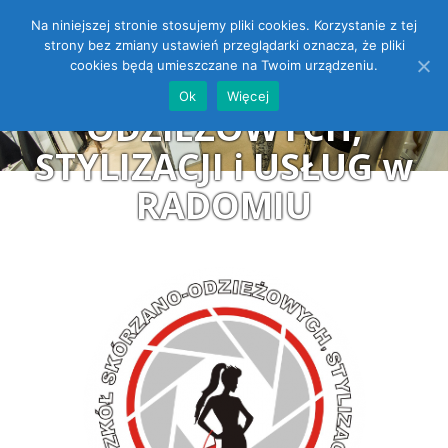
Na niniejszej stronie stosujemy pliki cookies. Korzystanie z tej
ZESPÓŁ SZKÓŁ
Open toolbar
strony bez zmiany ustawień przeglądarki oznacza, że pliki
cookies będą umieszczane na Twoim urządzeniu.
SKÓRZANO-
Ok
Więcej
ODZIEŻOWYCH,
STYLIZACJI i USŁUG w
RADOMIU