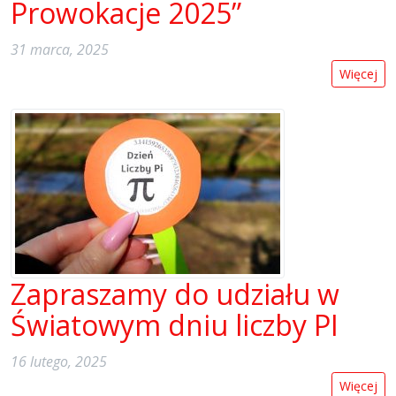
Prowokacje 2025”
31 marca, 2025
Więcej
Zapraszamy do udziału w
Światowym dniu liczby PI
16 lutego, 2025
Więcej