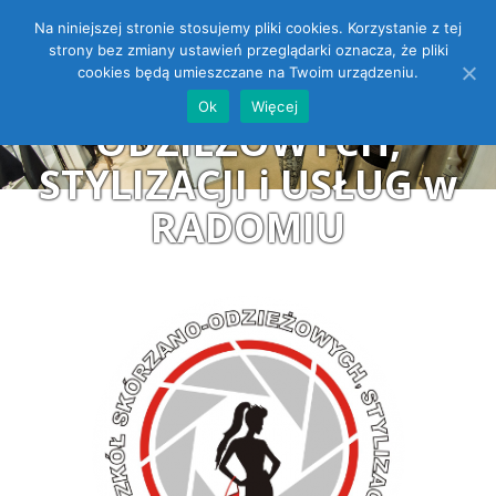
Na niniejszej stronie stosujemy pliki cookies. Korzystanie z tej
ZESPÓŁ SZKÓŁ
Open toolbar
strony bez zmiany ustawień przeglądarki oznacza, że pliki
cookies będą umieszczane na Twoim urządzeniu.
SKÓRZANO-
Ok
Więcej
ODZIEŻOWYCH,
STYLIZACJI i USŁUG w
RADOMIU