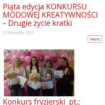
Piąta edycja KONKURSU
MODOWEJ KREATYWNOŚCI
– Drugie życie kratki
23 listopada, 2025
Więcej
Konkurs fryzjerski pt.: