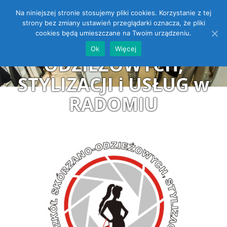
Na niniejszej stronie stosujemy pliki cookies. Korzystanie z tej
ZESPÓŁ SZKÓŁ
Open toolbar
strony bez zmiany ustawień przeglądarki oznacza, że pliki
cookies będą umieszczane na Twoim urządzeniu.
SKÓRZANO-
Ok
Więcej
ODZIEŻOWYCH,
STYLIZACJI i USŁUG w
RADOMIU