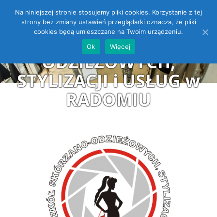
Na niniejszej stronie stosujemy pliki cookies. Korzystanie z tej
ZESPÓŁ SZKÓŁ
Open toolbar
strony bez zmiany ustawień przeglądarki oznacza, że pliki
cookies będą umieszczane na Twoim urządzeniu.
SKÓRZANO-
Ok
Więcej
ODZIEŻOWYCH,
STYLIZACJI i USŁUG w
RADOMIU