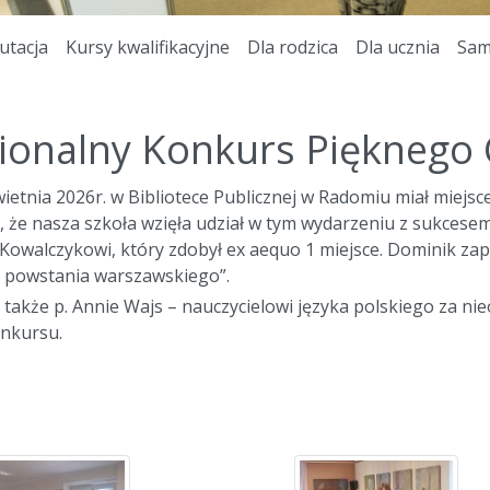
utacja
Kursy kwalifikacyjne
Dla rodzica
Dla ucznia
Sam
ionalny Konkurs Pięknego 
ietnia 2026r. w Bibliotece Publicznej w Radomiu miał miejs
, że nasza szkoła wzięła udział w tym wydarzeniu z sukcesem.
Kowalczykowi, który zdobył ex aequo 1 miejsce. Dominik za
z powstania warszawskiego”.
 także p. Annie Wajs – nauczycielowi języka polskiego za n
onkursu.