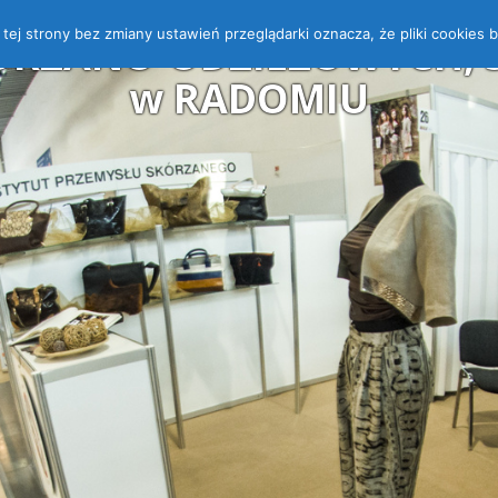
 z tej strony bez zmiany ustawień przeglądarki oznacza, że pliki cooki
ÓRZANO-ODZIEŻOWYCH, ST
w RADOMIU