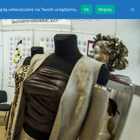
es będą umieszczane na Twoim urządzeniu.
Ok
Więcej
YLIZACJI i USŁUG