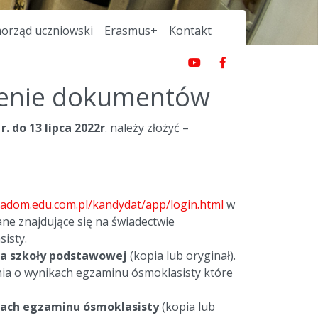
orząd uczniowski
Erasmus+
Kontakt
ożenie dokumentów
r. do 13 lipca 2022r
. należy złożyć –
/radom.edu.com.pl/kandydat/app/login.html
w
ane znajdujące się na świadectwie
isty.
ia
szkoły
podstawowej
(kopia lub oryginał).
ia o wynikach egzaminu ósmoklasisty które
kach egzaminu ósmoklasisty
(kopia lub