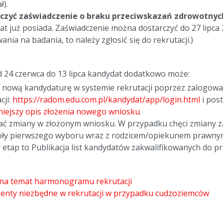
ł).
czyć zaświadczenie
o braku przeciwskazań zdrowotnyc
t już posiada. Zaświadczenie można dostarczyć do 27 lipca 2
ania na badania, to należy zgłosić się do rekrutacji.)
d 24 czerwca do 13 lipca kandydat dodatkowo może:
ć nową kandydaturę w systemie rekrutacji poprzez zalogow
cji:
https://radom.edu.com.pl/kandydat/app/login.html
i pos
niejszy opis złożenia nowego wniosku
.
ć zmiany w złożonym wniosku. W przypadku chęci zmiany z
oły pierwszego wyboru wraz z rodzicem/opiekunem prawnym 
 etap to Publikacja list kandydatów zakwalifikowanych do prz
 na temat harmonogramu rekrutacji
nty niezbędne w rekrutacji w przypadku cudzoziemców