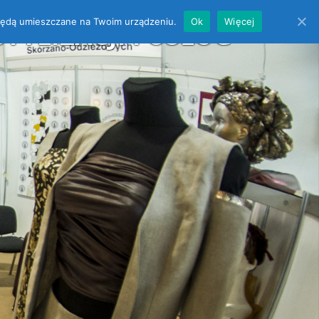
es będą umieszczane na Twoim urządzeniu.
Ok
Więcej
YLIZACJI i USŁUG