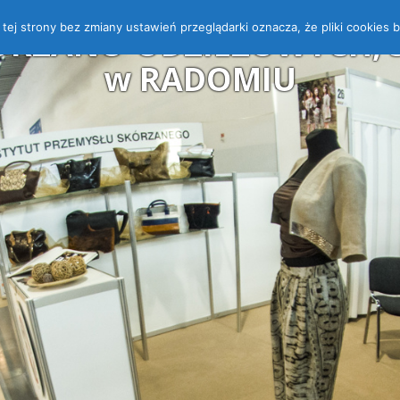
 z tej strony bez zmiany ustawień przeglądarki oznacza, że pliki cooki
ÓRZANO-ODZIEŻOWYCH, ST
w RADOMIU