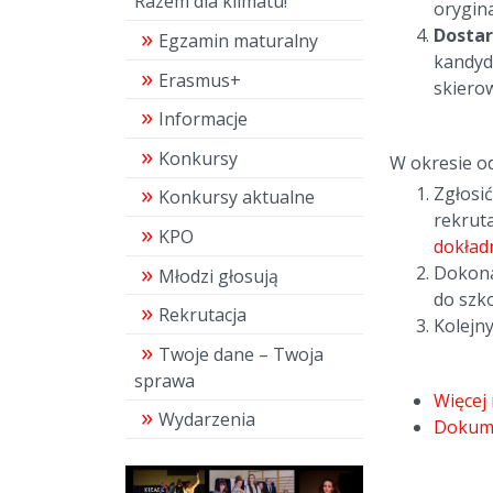
Razem dla klimatu!"
orygina
Dostar
Egzamin maturalny
kandyda
Erasmus+
skierow
Informacje
Konkursy
W okresie o
Zgłosi
Konkursy aktualne
rekruta
KPO
dokład
Dokona
Młodzi głosują
do szk
Rekrutacja
Kolejny
Twoje dane – Twoja
sprawa
Więcej
Wydarzenia
Dokume