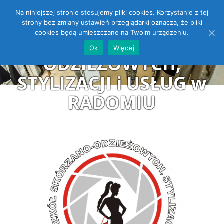
Na niniejszej stronie stosujemy pliki cookies. Korzystanie z tej
ZESPÓŁ SZKÓŁ
Open toolbar
strony bez zmiany ustawień przeglądarki oznacza, że pliki
cookies będą umieszczane na Twoim urządzeniu.
SKÓRZANO-
Ok
Więcej
ODZIEŻOWYCH,
STYLIZACJI i USŁUG w
RADOMIU