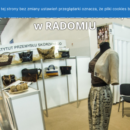
 z tej strony bez zmiany ustawień przeglądarki oznacza, że pliki cooki
ÓRZANO-ODZIEŻOWYCH, ST
w RADOMIU