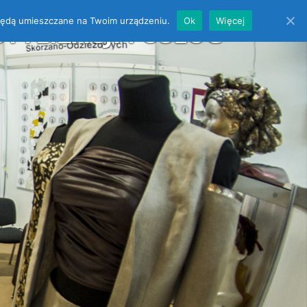
es będą umieszczane na Twoim urządzeniu.
Ok
Więcej
YLIZACJI i USŁUG