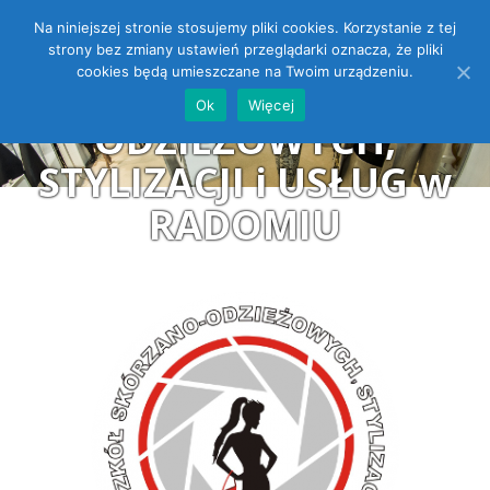
Na niniejszej stronie stosujemy pliki cookies. Korzystanie z tej
ZESPÓŁ SZKÓŁ
Open toolbar
strony bez zmiany ustawień przeglądarki oznacza, że pliki
cookies będą umieszczane na Twoim urządzeniu.
SKÓRZANO-
Ok
Więcej
ODZIEŻOWYCH,
STYLIZACJI i USŁUG w
RADOMIU