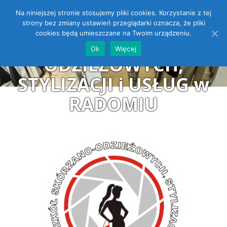
Na niniejszej stronie stosujemy pliki cookies. Korzystanie z tej
ZESPÓŁ SZKÓŁ
Open toolbar
strony bez zmiany ustawień przeglądarki oznacza, że pliki
cookies będą umieszczane na Twoim urządzeniu.
SKÓRZANO-
Ok
Więcej
ODZIEŻOWYCH,
STYLIZACJI i USŁUG w
RADOMIU