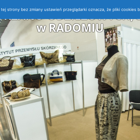
 z tej strony bez zmiany ustawień przeglądarki oznacza, że pliki cooki
ÓRZANO-ODZIEŻOWYCH, ST
w RADOMIU