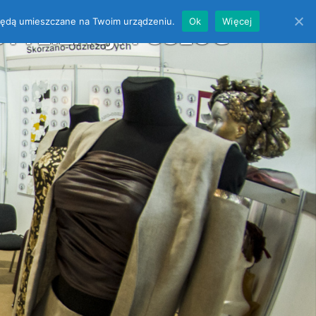
es będą umieszczane na Twoim urządzeniu.
Ok
Więcej
YLIZACJI i USŁUG