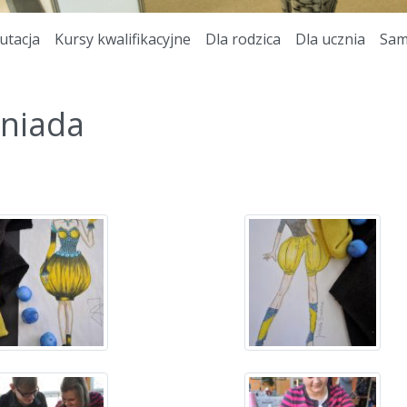
utacja
Kursy kwalifikacyjne
Dla rodzica
Dla ucznia
Sam
niada