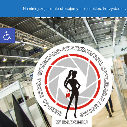
Na niniejszej stronie stosujemy pliki cookies. Korzystanie
ZESPÓŁ SZKÓŁ SK
Open toolbar