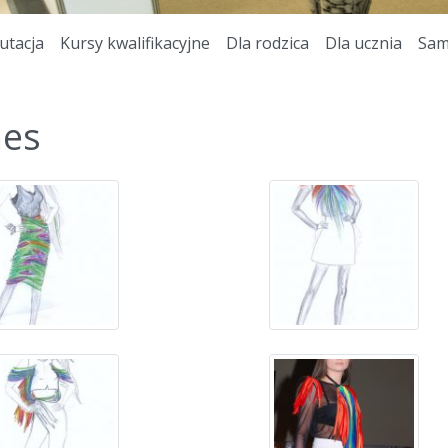
utacja
Kursy kwalifikacyjne
Dla rodzica
Dla ucznia
Sam
es