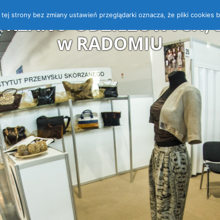
 z tej strony bez zmiany ustawień przeglądarki oznacza, że pliki cooki
ÓRZANO-ODZIEŻOWYCH, ST
w RADOMIU