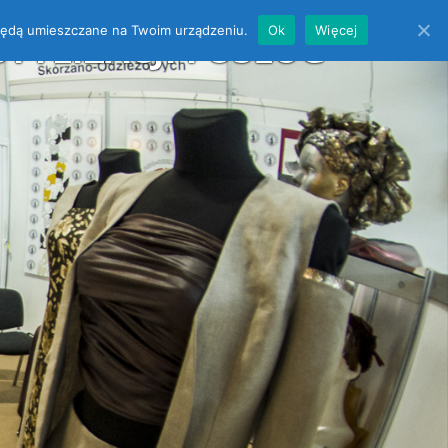
es będą umieszczane na Twoim urządzeniu.
Ok
Więcej
YLIZACJI i USŁUG