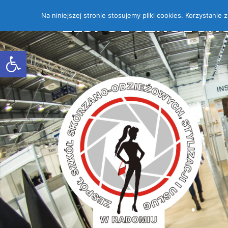
Na niniejszej stronie stosujemy pliki cookies. Korzystanie
ZESPÓŁ SZKÓŁ SK
Open toolbar