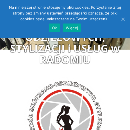
Na niniejszej stronie stosujemy pliki cookies. Korzystanie z tej
ZESPÓŁ SZKÓŁ
Open toolbar
strony bez zmiany ustawień przeglądarki oznacza, że pliki
cookies będą umieszczane na Twoim urządzeniu.
SKÓRZANO-
Ok
Więcej
ODZIEŻOWYCH,
STYLIZACJI i USŁUG w
RADOMIU